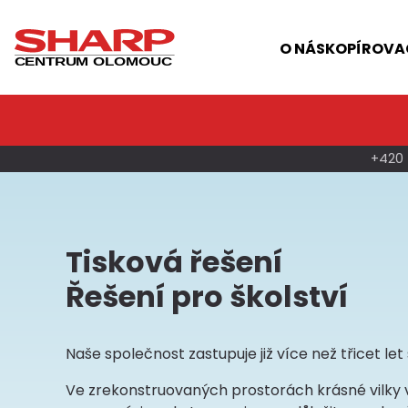
Přejít
k
O NÁS
KOPÍROVAC
hlavnímu
Hlavní
CENTRUM OLOMOUC
obsahu
navigace
+420 
Tisková řešení
Řešení pro školství
Naše společnost zastupuje již více než třicet l
Ve zrekonstruovaných prostorách krásné vilky v