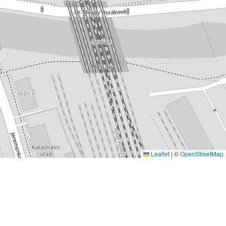
Leaflet
|
©
OpenStreetMap