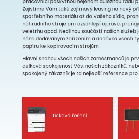
pracovníci poskytnou nejenom důležitou radu p
Zajistíme Vám také zajímavý leasing na nový př
spotřebního materiálu až do Vašeho sídla, proná
náhradního stroje při rozsáhlejší opravě, proná
veletrhu apod. Nedílnou součástí našich služeb j
námi dodávaným zařízením a dodávka všech ty
papíru ke kopírovacím strojům.
Hlavní snahou všech našich zaměstnanců je prvot
celková spokojenost Vás, našich zákazníků, neb
spokojený zákazník je ta nejlepší reference pro
Tisková řešení