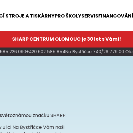
Í STROJE A TISKÁRNY
PRO ŠKOLY
SERVIS
FINANCOVÁN
SHARP CENTRUM OLOMOUC je 30 let s Vámi!
585 226 090
+420 602 585 854
Na Bystřičce 740/26 779 00 O
et světoznámou značku SHARP.
 ulici Na Bystřičce Vám naši