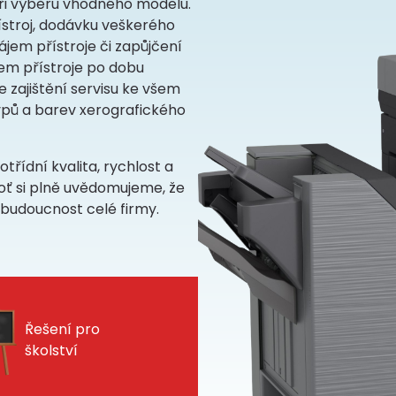
ři výběru vhodného modelu.
ístroj, dodávku veškerého
jem přístroje či zapůjčení
jem přístroje po dobu
e zajištění servisu ke všem
pů a barev xerografického
řídní kvalita, rychlost a
oť si plně uvědomujeme, že
 budoucnost celé firmy.
Řešení pro
školství