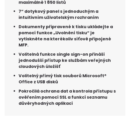
maximálně 1 850 listů
7“ dotykový panel s jednoduchým a
intuitivním uživatelským rozhraním
Dokumenty připravené k tisku ukládejte a
pomocí funkce „Uvolnění tisku“ je
vytiskněte na kterékoliv síťově připojené
MFP.
Volitelná funkce single sign-on přináší
jednodušší přístup ke službám veřejných
cloudových úložišť
Volitelný přímý tisk souborů Microsoft®
Office z USB disků
Pokročilá ochrana dat a kontrola přístupu s
ověřením pomocí SSL a funkcí seznamu
důvěryhodných aplikací