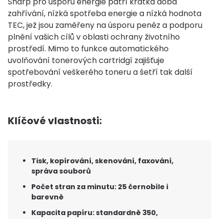
Sharp pro úsporu energie patří krátká doba
zahřívání, nízká spotřeba energie a nízká hodnota
TEC, jež jsou zaměřeny na úsporu peněz a podporu
plnění vašich cílů v oblasti ochrany životního
prostředí. Mimo to funkce automatického
uvolňování tonerových cartridgí zajišťuje
spotřebování veškerého toneru a šetří tak další
prostředky.
Klíčové vlastnosti:
Tisk, kopírování, skenování, faxování,
správa souborů
Počet stran za minutu: 25 černobíle i
barevně
Kapacita papíru: standardně 350,