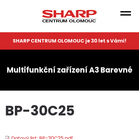
Přejít
k
hlavnímu
CENTRUM OLOMOUC
obsahu
SHARP CENTRUM OLOMOUC je 30 let s Vámi!
Multifunkční zařízení A3 Barevné
BP-30C25
Datový list: BP-30C25.pdf