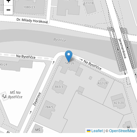
+
−
Leaflet
|
©
OpenStreetMap