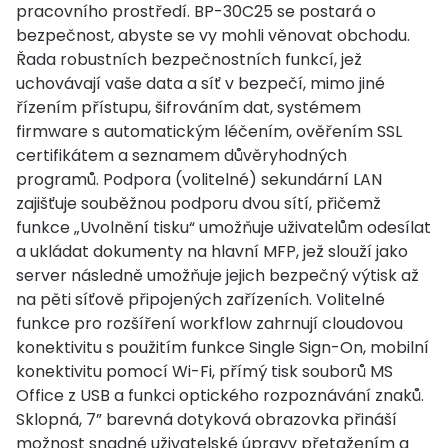
pracovního prostředí. BP-30C25 se postará o
bezpečnost, abyste se vy mohli věnovat obchodu.
Řada robustních bezpečnostních funkcí, jež
uchovávají vaše data a síť v bezpečí, mimo jiné
řízením přístupu, šifrováním dat, systémem
firmware s automatickým léčením, ověřením SSL
certifikátem a seznamem důvěryhodných
programů. Podpora (volitelné) sekundární LAN
zajišťuje souběžnou podporu dvou sítí, přičemž
funkce „Uvolnění tisku“ umožňuje uživatelům odesílat
a ukládat dokumenty na hlavní MFP, jež slouží jako
server následně umožňuje jejich bezpečný výtisk až
na pěti síťově připojených zařízeních. Volitelné
funkce pro rozšíření workflow zahrnují cloudovou
konektivitu s použitím funkce Single Sign-On, mobilní
konektivitu pomocí Wi-Fi, přímý tisk souborů MS
Office z USB a funkci optického rozpoznávání znaků.
Sklopná, 7” barevná dotyková obrazovka přináší
možnost snadné uživatelské úpravy přetažením a