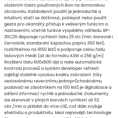
vložením často používaných ikon na domovskou
obrazovku. Každodenní použití je jednoduché a
intuitivní; stačí se dotknout, poklepat nebo použít
gesta pro okamžitý přístup k veškerým funkcím a
nastavením, včetně funkce vyspělého náhledu. BP-
30C25 disponuje rychlostí tisku 25 str./min. barevně i
černobíle, standardní kapacitou papíru 350 listů,
rozšířitelnou na 1850 listů a podporuje celou řadu
tiskových médií (až do formátu A3W a 256 g/m).
Rozlišení tisku 600x600 dpi a naše automatická
kontrola procesů a systém developer refresh
zajišťují stabilně vysokou kvalitu zobrazení. Díky
vestavěnému reverznímu jednoprůchodovému
podavači se zásobníkem na 100 listů je digitalizace a
sdílení informací rychlé a jednoduché. Dokumenty
lze skenovat v plných barvách rychlostí až 52
obr./min a ukládat do více cílů, což dále zvyšuje
efektivitu a produktivitu. Mezi nejnovější technologie