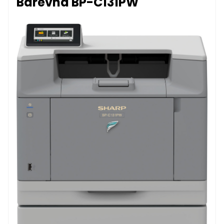
Barevná BP-C131PW