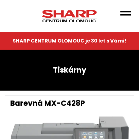
Přejít
k
hlavnímu
CENTRUM OLOMOUC
obsahu
SHARP CENTRUM OLOMOUC je 30 let s Vámi!
Tiskárny
Barevná MX-C428P